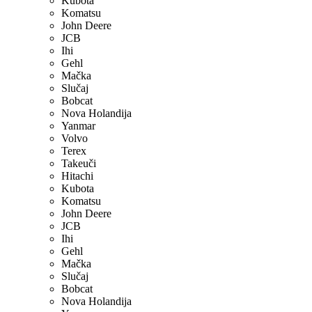
Kubota
Komatsu
John Deere
JCB
Ihi
Gehl
Mačka
Slučaj
Bobcat
Nova Holandija
Yanmar
Volvo
Terex
Takeuči
Hitachi
Kubota
Komatsu
John Deere
JCB
Ihi
Gehl
Mačka
Slučaj
Bobcat
Nova Holandija