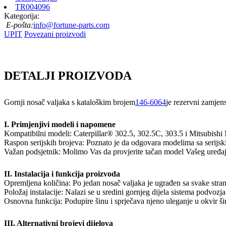
TR004096
Kategorija:
E-pošta:
info@fortune-parts.com
UPIT
Povezani proizvodi
DETALJI PROIZVODA
Gornji nosač valjaka s kataloškim brojem
146-6064
je rezervni zamjen
I. Primjenjivi modeli i napomene
Kompatibilni modeli: Caterpillar® 302.5, 302.5C, 303.5 i Mitsubish
Raspon serijskih brojeva: Poznato je da odgovara modelima sa serijs
Važan podsjetnik: Molimo Vas da provjerite tačan model Vašeg uređaja
II. Instalacija i funkcija proizvoda
Opremljena količina: Po jedan nosač valjaka je ugrađen sa svake stra
Položaj instalacije: Nalazi se u sredini gornjeg dijela sistema podvozja
Osnovna funkcija: Podupire šinu i sprječava njeno uleganje u okvir ši
III. Alternativni brojevi dijelova