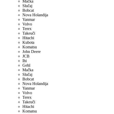
Mačka
Slučaj
Bobcat
Nova Holandija
Yanmar
Volvo
Terex
Takeuči
Hitachi
Kubota
Komatsu
John Deere
JCB
Ihi
Gehl
Mačka
Slučaj
Bobcat
Nova Holandija
Yanmar
Volvo
Terex
Takeuči
Hitachi
Komatsu