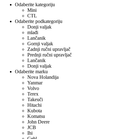
Odaberite kategoriju
Mini
CTL
Odaberite podkategoriju
Donji valjak
mlađi
Lančanik
Gornji valjak
Zadnji ručni upravljač
Prednji ručni upravljač
Lančanik
Donji valjak
Odaberite marku
Nova Holandija
Yanmar
Volvo
Terex
Takeuči
Hitachi
Kubota
Komatsu
John Deere
JCB
Ihi
Gehl