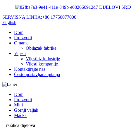
DIJELOVI SRE
SERVISNA LINIJA:
+86 17750077000
English
Dom
Proizvodi
O nama
Obilazak fabrike
Vijesti
Vijesti iz industrije
Vijesti kompanije
Kontaktirajte nas
Često postavljana pitanja
Dom
Proizvodi
Mini
Gornji valjak
Mačka
Tražilica dijelova