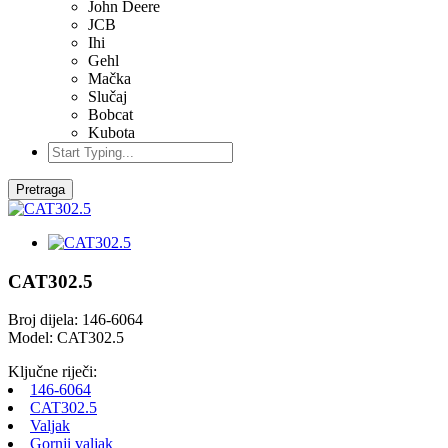
John Deere
JCB
Ihi
Gehl
Mačka
Slučaj
Bobcat
Kubota
Pretraga
CAT302.5
Broj dijela: 146-6064
Model: CAT302.5
Ključne riječi:
146-6064
CAT302.5
Valjak
Gornji valjak