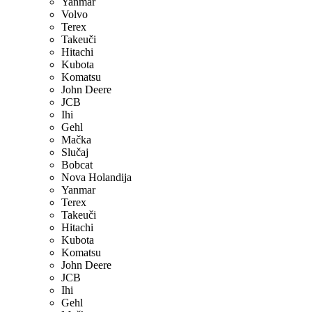
Yanmar
Volvo
Terex
Takeuči
Hitachi
Kubota
Komatsu
John Deere
JCB
Ihi
Gehl
Mačka
Slučaj
Bobcat
Nova Holandija
Yanmar
Terex
Takeuči
Hitachi
Kubota
Komatsu
John Deere
JCB
Ihi
Gehl