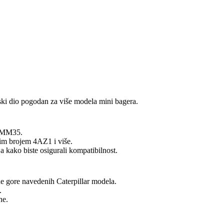
ski dio pogodan za više modela mini bagera.
i MM35.
kim brojem 4AZ1 i više.
 kako biste osigurali kompatibilnost.
ne gore navedenih Caterpillar modela.
.
ne.