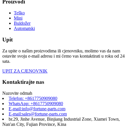
Proizvodi
Teško
Mini
Buldožer
Automatski
Upit
Za upite o našim proizvodima ili cjenovniku, molimo vas da nam
ostavite svoju e-mail adresu i mi ćemo vas kontaktirati u roku od 24
sata.
UPIT ZA CJENOVNIK
Kontaktirajte nas
Nazovite odmah
Telefon: +8617750909080
WhatsApp: +8617750909080
E-mail:info@fortune-parts.com
E-mail:sales@fortune-parts.com
br.29, Jinhe Avenue, Binjiang Industrial Zone, Xiamei Town,
Nan'an City, Fujian Province, Kina