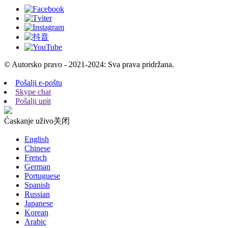
© Autorsko pravo - 2021-2024: Sva prava pridržana.
Pošalji e-poštu
Skype chat
Pošalji upit
Ćaskanje uživo
关闭
English
Chinese
French
German
Portuguese
Spanish
Russian
Japanese
Korean
Arabic