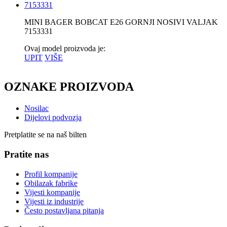
MINI BAGER BOBCAT E26 GORNJI NOSIVI VALJAK
7153331
Ovaj model proizvoda je:
UPIT
VIŠE
OZNAKE PROIZVODA
Nosilac
Dijelovi podvozja
Pretplatite se na naš bilten
Pratite nas
Profil kompanije
Obilazak fabrike
Vijesti kompanije
Vijesti iz industrije
Često postavljana pitanja