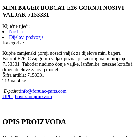
MINI BAGER BOBCAT E26 GORNJI NOSIVI
VALJAK 7153331
Ključne riječi:
Nosilac
Dijelovi podvozja
Kategorija:
Kupite zamjenski gornji noseći valjak za dijelove mini bagera
Bobcat E26. Ovaj gornji valjak poznat je kao originalni broj dijela
7153331. Također nudimo donje valjke, lančanike, zatezne kotače i
druge dijelove za ovaj model.
Šifra artikla: 7153331
Težina: 4 kg
E-pošta:
info@fortune-parts.com
UPIT
Povezani proizvodi
OPIS PROIZVODA