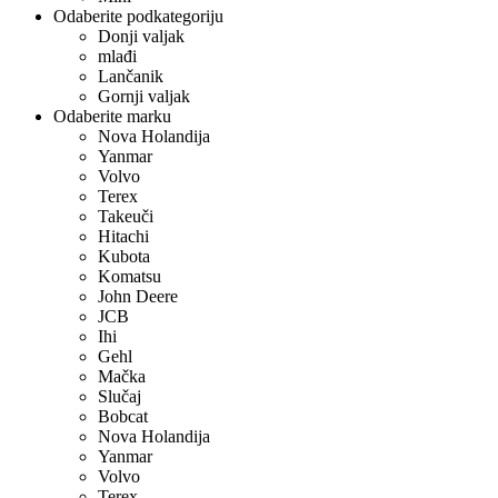
Odaberite podkategoriju
Donji valjak
mlađi
Lančanik
Gornji valjak
Odaberite marku
Nova Holandija
Yanmar
Volvo
Terex
Takeuči
Hitachi
Kubota
Komatsu
John Deere
JCB
Ihi
Gehl
Mačka
Slučaj
Bobcat
Nova Holandija
Yanmar
Volvo
Terex