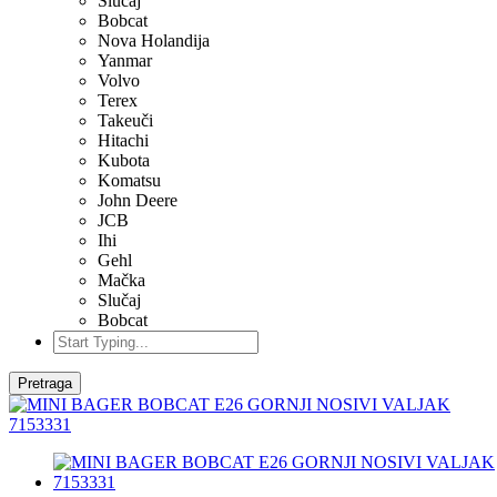
Slučaj
Bobcat
Nova Holandija
Yanmar
Volvo
Terex
Takeuči
Hitachi
Kubota
Komatsu
John Deere
JCB
Ihi
Gehl
Mačka
Slučaj
Bobcat
Pretraga