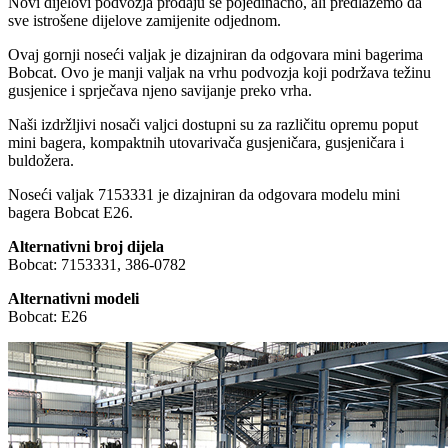
Novi dijelovi podvozja prodaju se pojedinačno, ali predlažemo da
sve istrošene dijelove zamijenite odjednom.
Ovaj gornji noseći valjak je dizajniran da odgovara mini bagerima
Bobcat. Ovo je manji valjak na vrhu podvozja koji podržava težinu
gusjenice i sprječava njeno savijanje preko vrha.
Naši izdržljivi nosači valjci dostupni su za različitu opremu poput
mini bagera, kompaktnih utovarivača gusjeničara, gusjeničara i
buldožera.
Noseći valjak 7153331 je dizajniran da odgovara modelu mini
bagera Bobcat E26.
Alternativni broj dijela
Bobcat: 7153331, 386-0782
Alternativni modeli
Bobcat: E26