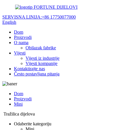
FORTUNE DIJELOVI
SERVISNA LINIJA:
+86 17750077000
English
Dom
Proizvodi
O nama
Obilazak fabrike
Vijesti
Vijesti iz industrije
Vijesti kompanije
Kontaktirajte nas
Često postavljana pitanja
Dom
Proizvodi
Mini
Tražilica dijelova
Odaberite kategoriju
Mini