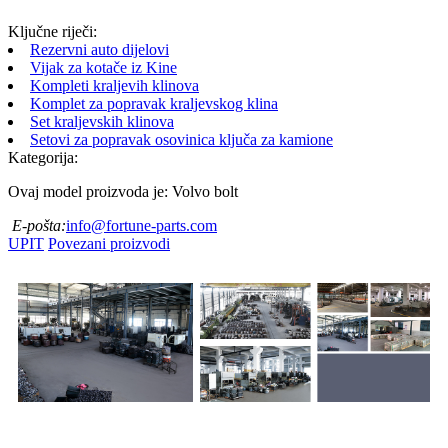
Ključne riječi:
Rezervni auto dijelovi
Vijak za kotače iz Kine
Kompleti kraljevih klinova
Komplet za popravak kraljevskog klina
Set kraljevskih klinova
Setovi za popravak osovinica ključa za kamione
Kategorija:
Ovaj model proizvoda je: Volvo bolt
E-pošta:
info@fortune-parts.com
UPIT
Povezani proizvodi