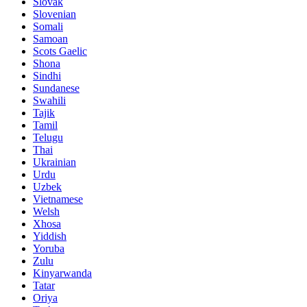
Slovak
Slovenian
Somali
Samoan
Scots Gaelic
Shona
Sindhi
Sundanese
Swahili
Tajik
Tamil
Telugu
Thai
Ukrainian
Urdu
Uzbek
Vietnamese
Welsh
Xhosa
Yiddish
Yoruba
Zulu
Kinyarwanda
Tatar
Oriya