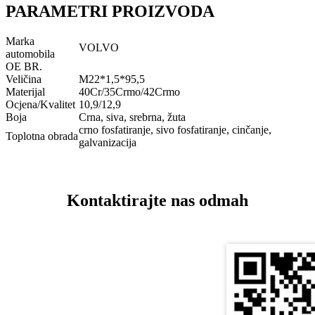
PARAMETRI PROIZVODA
Marka
VOLVO
automobila
OE BR.
Veličina
M22*1,5*95,5
Materijal
40Cr/35Crmo/42Crmo
Ocjena/Kvalitet
10,9/12,9
Boja
Crna, siva, srebrna, žuta
crno fosfatiranje, sivo fosfatiranje, cinčanje,
Toplotna obrada
galvanizacija
Kontaktirajte nas odmah