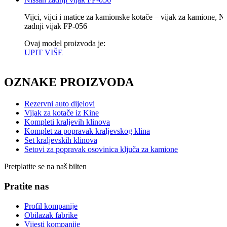
Vijci, vijci i matice za kamionske kotače – vijak za kamione, N
zadnji vijak FP-056
Ovaj model proizvoda je:
UPIT
VIŠE
OZNAKE PROIZVODA
Rezervni auto dijelovi
Vijak za kotače iz Kine
Kompleti kraljevih klinova
Komplet za popravak kraljevskog klina
Set kraljevskih klinova
Setovi za popravak osovinica ključa za kamione
Pretplatite se na naš bilten
Pratite nas
Profil kompanije
Obilazak fabrike
Vijesti kompanije