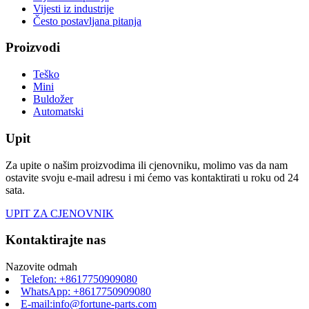
Vijesti iz industrije
Često postavljana pitanja
Proizvodi
Teško
Mini
Buldožer
Automatski
Upit
Za upite o našim proizvodima ili cjenovniku, molimo vas da nam
ostavite svoju e-mail adresu i mi ćemo vas kontaktirati u roku od 24
sata.
UPIT ZA CJENOVNIK
Kontaktirajte nas
Nazovite odmah
Telefon: +8617750909080
WhatsApp: +8617750909080
E-mail:info@fortune-parts.com