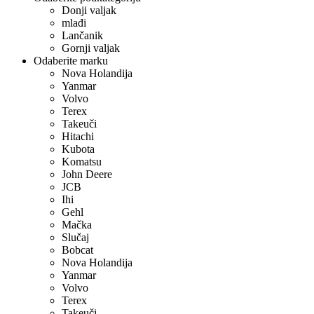
Donji valjak
mlađi
Lančanik
Gornji valjak
Odaberite marku
Nova Holandija
Yanmar
Volvo
Terex
Takeuči
Hitachi
Kubota
Komatsu
John Deere
JCB
Ihi
Gehl
Mačka
Slučaj
Bobcat
Nova Holandija
Yanmar
Volvo
Terex
Takeuči