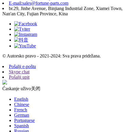
E-mail:sales@fortune-parts.com
br.29, Jinhe Avenue, Binjiang Industrial Zone, Xiamei Town,
Nan'an City, Fujian Province, Kina
© Autorsko pravo - 2021-2024: Sva prava pridržana.
Pošalji e-poštu
Skype chat
Pošalji upit
Ćaskanje uživo
关闭
English
Chinese
French
German
Portuguese
Spanish
Russian