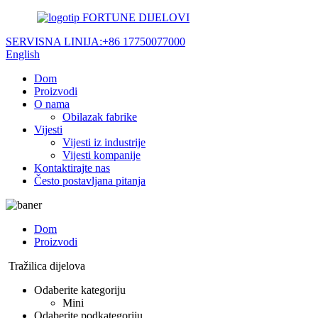
FORTUNE DIJELOVI
SERVISNA LINIJA:
+86 17750077000
English
Dom
Proizvodi
O nama
Obilazak fabrike
Vijesti
Vijesti iz industrije
Vijesti kompanije
Kontaktirajte nas
Često postavljana pitanja
Dom
Proizvodi
Tražilica dijelova
Odaberite kategoriju
Mini
Odaberite podkategoriju