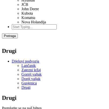
Hyundai
JCB
John Deere
Kubota
Komatsu
Nova Holandija
Pretraga
Drugi
Dijelovi podvozja
Lančanik
Zatezni ležaj
Gornji valjak
Donji valjak
Gusjenica
Drugi
Drugi
Pretplatite se na naš bilten