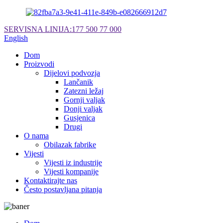
SERVISNA LINIJA:
177 500 77 000
English
Dom
Proizvodi
Dijelovi podvozja
Lančanik
Zatezni ležaj
Gornji valjak
Donji valjak
Gusjenica
Drugi
O nama
Obilazak fabrike
Vijesti
Vijesti iz industrije
Vijesti kompanije
Kontaktirajte nas
Često postavljana pitanja