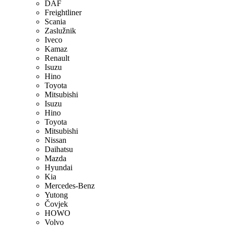
DAF
Freightliner
Scania
Zaslužnik
Iveco
Kamaz
Renault
Isuzu
Hino
Toyota
Mitsubishi
Isuzu
Hino
Toyota
Mitsubishi
Nissan
Daihatsu
Mazda
Hyundai
Kia
Mercedes-Benz
Yutong
Čovjek
HOWO
Volvo