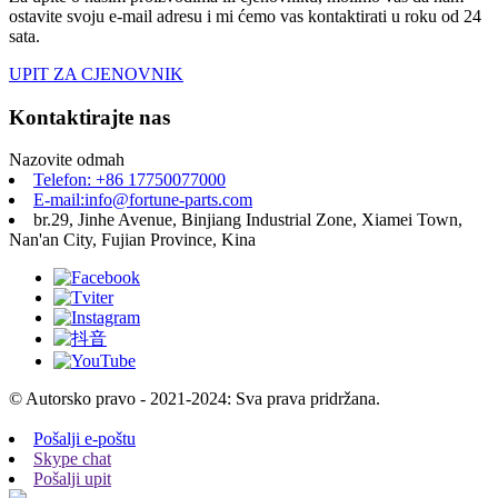
ostavite svoju e-mail adresu i mi ćemo vas kontaktirati u roku od 24
sata.
UPIT ZA CJENOVNIK
Kontaktirajte nas
Nazovite odmah
Telefon: +86 17750077000
E-mail:info@fortune-parts.com
br.29, Jinhe Avenue, Binjiang Industrial Zone, Xiamei Town,
Nan'an City, Fujian Province, Kina
© Autorsko pravo - 2021-2024: Sva prava pridržana.
Pošalji e-poštu
Skype chat
Pošalji upit