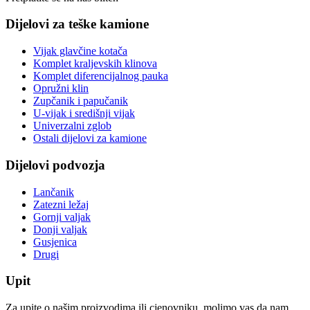
Dijelovi za teške kamione
Vijak glavčine kotača
Komplet kraljevskih klinova
Komplet diferencijalnog pauka
Opružni klin
Zupčanik i papučanik
U-vijak i središnji vijak
Univerzalni zglob
Ostali dijelovi za kamione
Dijelovi podvozja
Lančanik
Zatezni ležaj
Gornji valjak
Donji valjak
Gusjenica
Drugi
Upit
Za upite o našim proizvodima ili cjenovniku, molimo vas da nam