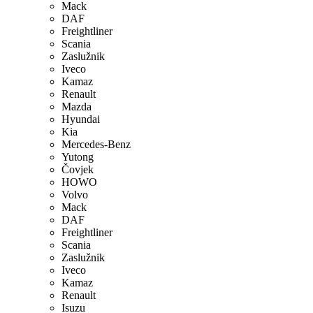
Mack
DAF
Freightliner
Scania
Zaslužnik
Iveco
Kamaz
Renault
Mazda
Hyundai
Kia
Mercedes-Benz
Yutong
Čovjek
HOWO
Volvo
Mack
DAF
Freightliner
Scania
Zaslužnik
Iveco
Kamaz
Renault
Isuzu