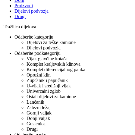
Dom
Proizvodi
Dijelovi podvozja
Drugi
Tražilica dijelova
Odaberite kategoriju
Dijelovi za teške kamione
Dijelovi podvozja
Odaberite podkategoriju
Vijak glavčine kotača
Komplet kraljevskih klinova
Komplet diferencijalnog pauka
Opružni klin
Zupčanik i papučanik
U-vijak i središnji vijak
Univerzalni zglob
Ostali dijelovi za kamione
Lančanik
Zatezni ležaj
Gornji valjak
Donji valjak
Gusjenica
Drugi
Odaberite marku