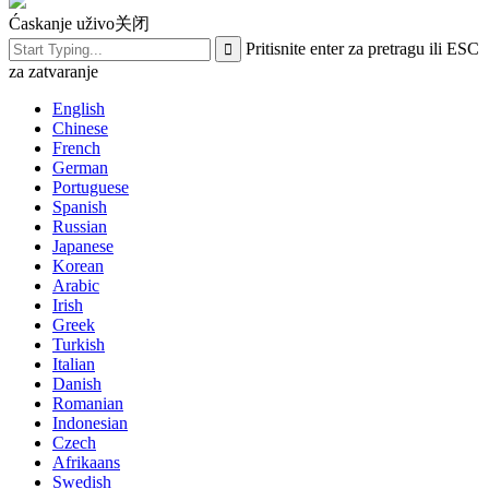
Ćaskanje uživo
关闭
Pritisnite enter za pretragu ili ESC
za zatvaranje
English
Chinese
French
German
Portuguese
Spanish
Russian
Japanese
Korean
Arabic
Irish
Greek
Turkish
Italian
Danish
Romanian
Indonesian
Czech
Afrikaans
Swedish