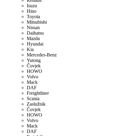
Renault
Isuzu
Hino
Toyota
Mitsubishi
Nissan
Daihatsu
Mazda
Hyundai
Kia
Mercedes-Benz
Yutong
Čovjek
HOWO
Volvo
Mack
DAF
Freightliner
Scania
Zaslužnik
Čovjek
HOWO
Volvo
Mack
DAF