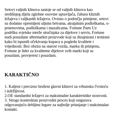
Setovi valjnih klinova sastoje se od valjnih klinova kao
središnjeg dijela zglobne osovine upravljača, čahura kliznih
ležajeva i valjkastih ležajeva. Ovisno o području primjene, setovi
su dodatno opremljeni uljnim brtvama, aksijalnim podloškama, o-
prstenovima, podloškama i mazalicama. Fortune Parts Uz
podršku svjetske mreže stručnjaka za dijelove i servis, Fortune
nudi pouzdane aftermarket proizvode koji su dizajnirani i testirani
kako bi ispunili očekivanja kupaca u pogledu kvalitete i
vrijednosti. Bez obzira na starost vozila, marku ili primjenu,
Fortune je lider za kvalitetne dijelove svih marki koji su
pouzdani, provjereni i pouzdani.
KARAKTIČNO
1. Kaljeni i precizno brušeni glavni klinovi za vrhunsku čvrstoću
i izdržljivost.
2.OE standardni ležajevi za maksimalne karakteristike nosivosti.
3. Strogo kontroliran proizvodni proces koji osigurava
odgovarajuću debljinu legure za najbolje prianjanje i maksimalan
kontakt.