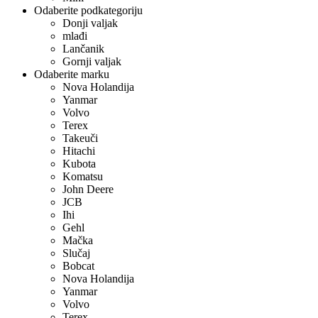
Odaberite podkategoriju
Donji valjak
mlađi
Lančanik
Gornji valjak
Odaberite marku
Nova Holandija
Yanmar
Volvo
Terex
Takeuči
Hitachi
Kubota
Komatsu
John Deere
JCB
Ihi
Gehl
Mačka
Slučaj
Bobcat
Nova Holandija
Yanmar
Volvo
Terex