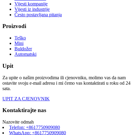
Vijesti kompanije
Vijesti iz industrije
Često postavljana pitanja
Proizvodi
Teško
Mini
Buldožer
Automatski
Upit
Za upite o našim proizvodima ili cjenovniku, molimo vas da nam
ostavite svoju e-mail adresu i mi ćemo vas kontaktirati u roku od 24
sata.
UPIT ZA CJENOVNIK
Kontaktirajte nas
Nazovite odmah
Telefon: +8617750909080
WhatsApp: +8617750909080