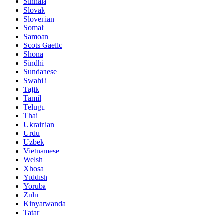
Sinhala
Slovak
Slovenian
Somali
Samoan
Scots Gaelic
Shona
Sindhi
Sundanese
Swahili
Tajik
Tamil
Telugu
Thai
Ukrainian
Urdu
Uzbek
Vietnamese
Welsh
Xhosa
Yiddish
Yoruba
Zulu
Kinyarwanda
Tatar