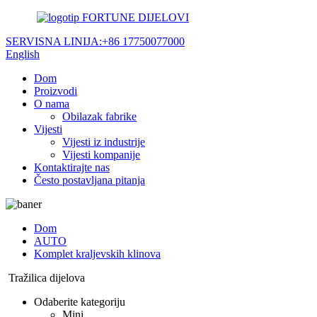
FORTUNE DIJELOVI
SERVISNA LINIJA:
+86 17750077000
English
Dom
Proizvodi
O nama
Obilazak fabrike
Vijesti
Vijesti iz industrije
Vijesti kompanije
Kontaktirajte nas
Često postavljana pitanja
Dom
AUTO
Komplet kraljevskih klinova
Tražilica dijelova
Odaberite kategoriju
Mini