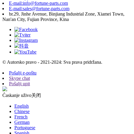
E-mail:info@fortune-parts.com
E-mail:sales@fortune-parts.com
br.29, Jinhe Avenue, Binjiang Industrial Zone, Xiamei Town,
Nan'an City, Fujian Province, Kina
© Autorsko pravo - 2021-2024: Sva prava pridržana.
Pošalji e-poštu
Skype chat
Pošalji upit
Ćaskanje uživo
关闭
English
Chinese
French
German
Portuguese
Spanish