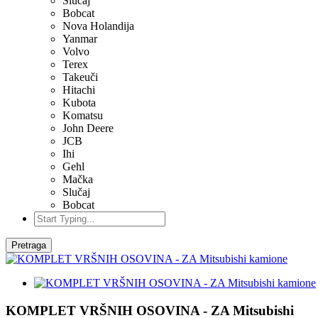
Slučaj
Bobcat
Nova Holandija
Yanmar
Volvo
Terex
Takeuči
Hitachi
Kubota
Komatsu
John Deere
JCB
Ihi
Gehl
Mačka
Slučaj
Bobcat
Pretraga
KOMPLET VRŠNIH OSOVINA - ZA Mitsubishi