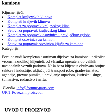
kamione
Ključne riječi:
Komplet kraljevskih klinova
Kompleti kraljevih klinova
Komplet za popravak kraljevskog klina
Setovi za popravak kraljevskog klina
Komplet za popravak osovinice upravljačkog zgloba
Komplet osovinica za kamion
Setovi za popravak osovinica ključa za kamione
Kategorija:
Fortune nudi kompletan asortiman dijelova za kamione i prikolice
veoma raznolikoj klijenteli, od vlasnika-operatera do velikih
nacionalnih voznih parkova. Naša baza klijenata obuhvata brojne
sektore i industrije, uključujući transport robe, građevinarstvo,
agencije, prevoz putnika, upravljanje otpadom, kurirske usluge,
šumarstvo, rudarstvo i naftu.
E-pošta:
info@fortune-parts.com
UPIT
Povezani proizvodi
UVOD U PROIZVOD