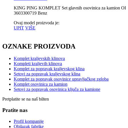
KING PING KOMPLET Set glavnih osovinica za kamion O
3603300719 Benz
Ovaj model proizvoda je:
UPIT
VIŠE
OZNAKE PROIZVODA
Komplet kraljevskih klinova
Kompleti kraljevih klinova
Komplet za popravak kraljevskog klina
Setovi za popravak kraljevskog klina
Komplet za popravak osovinice upravljačkog zgloba
Komplet osovinica za kamion
Setovi za popravak osovinica ključa za kamione
Pretplatite se na naš bilten
Pratite nas
Profil kompanije
Obilazak fabrike