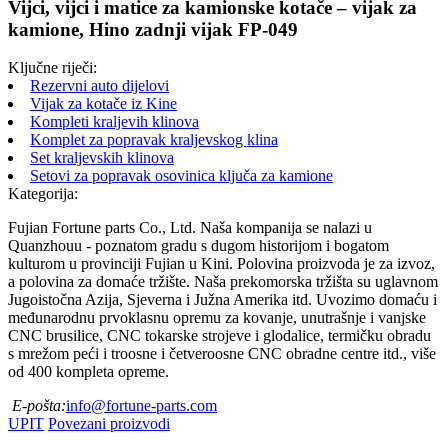
Vijci, vijci i matice za kamionske kotače – vijak za
kamione, Hino zadnji vijak FP-049
Ključne riječi:
Rezervni auto dijelovi
Vijak za kotače iz Kine
Kompleti kraljevih klinova
Komplet za popravak kraljevskog klina
Set kraljevskih klinova
Setovi za popravak osovinica ključa za kamione
Kategorija:
Fujian Fortune parts Co., Ltd. Naša kompanija se nalazi u
Quanzhouu - poznatom gradu s dugom historijom i bogatom
kulturom u provinciji Fujian u Kini. Polovina proizvoda je za izvoz,
a polovina za domaće tržište. Naša prekomorska tržišta su uglavnom
Jugoistočna Azija, Sjeverna i Južna Amerika itd. Uvozimo domaću i
međunarodnu prvoklasnu opremu za kovanje, unutrašnje i vanjske
CNC brusilice, CNC tokarske strojeve i glodalice, termičku obradu
s mrežom peći i troosne i četveroosne CNC obradne centre itd., više
od 400 kompleta opreme.
E-pošta:
info@fortune-parts.com
UPIT
Povezani proizvodi