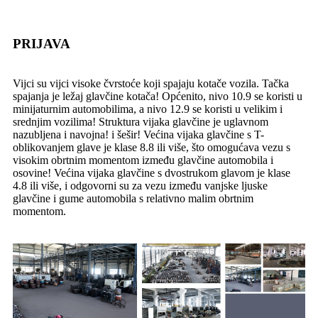
PRIJAVA
Vijci su vijci visoke čvrstoće koji spajaju kotače vozila. Tačka
spajanja je ležaj glavčine kotača! Općenito, nivo 10.9 se koristi u
minijaturnim automobilima, a nivo 12.9 se koristi u velikim i
srednjim vozilima! Struktura vijaka glavčine je uglavnom
nazubljena i navojna! i šešir! Većina vijaka glavčine s T-
oblikovanjem glave je klase 8.8 ili više, što omogućava vezu s
visokim obrtnim momentom između glavčine automobila i
osovine! Većina vijaka glavčine s dvostrukom glavom je klase
4.8 ili više, i odgovorni su za vezu između vanjske ljuske
glavčine i gume automobila s relativno malim obrtnim
momentom.