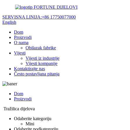
FORTUNE DIJELOVI
SERVISNA LINIJA:
+86 17750077000
English
Dom
Proizvodi
O nama
Obilazak fabrike
Vijesti
Vijesti iz industrije
Vijesti kompanije
Kontaktirajte nas
Često postavljana pitanja
Dom
Proizvodi
Tražilica dijelova
Odaberite kategoriju
Mini
Odaberite podkategoriju