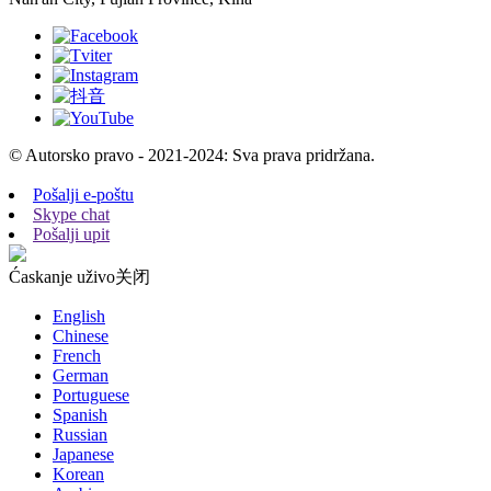
© Autorsko pravo - 2021-2024: Sva prava pridržana.
Pošalji e-poštu
Skype chat
Pošalji upit
Ćaskanje uživo
关闭
English
Chinese
French
German
Portuguese
Spanish
Russian
Japanese
Korean