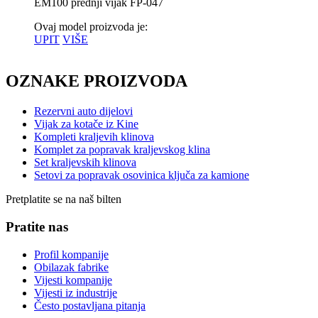
EM100 prednji vijak FP-047
Ovaj model proizvoda je:
UPIT
VIŠE
OZNAKE PROIZVODA
Rezervni auto dijelovi
Vijak za kotače iz Kine
Kompleti kraljevih klinova
Komplet za popravak kraljevskog klina
Set kraljevskih klinova
Setovi za popravak osovinica ključa za kamione
Pretplatite se na naš bilten
Pratite nas
Profil kompanije
Obilazak fabrike
Vijesti kompanije
Vijesti iz industrije
Često postavljana pitanja