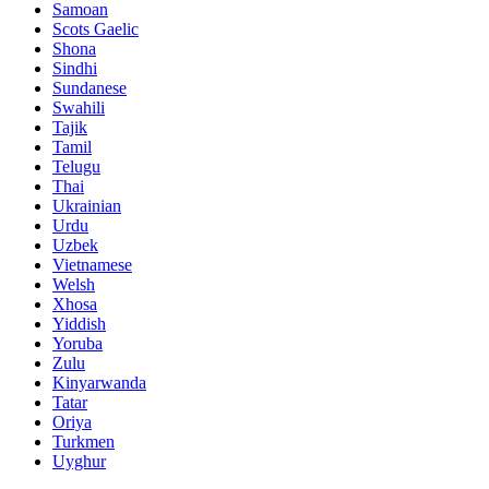
Samoan
Scots Gaelic
Shona
Sindhi
Sundanese
Swahili
Tajik
Tamil
Telugu
Thai
Ukrainian
Urdu
Uzbek
Vietnamese
Welsh
Xhosa
Yiddish
Yoruba
Zulu
Kinyarwanda
Tatar
Oriya
Turkmen
Uyghur