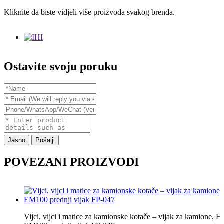
Kliknite da biste vidjeli više proizvoda svakog brenda.
Ostavite svoju poruku
Jasno
Pošalji
POVEZANI PROIZVODI
Vijci, vijci i matice za kamionske kotače – vijak za kamione, H