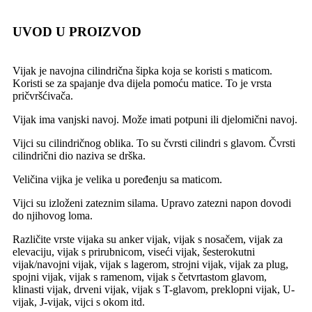
UVOD U PROIZVOD
Vijak je navojna cilindrična šipka koja se koristi s maticom.
Koristi se za spajanje dva dijela pomoću matice. To je vrsta
pričvršćivača.
Vijak ima vanjski navoj. Može imati potpuni ili djelomični navoj.
Vijci su cilindričnog oblika. To su čvrsti cilindri s glavom. Čvrsti
cilindrični dio naziva se drška.
Veličina vijka je velika u poređenju sa maticom.
Vijci su izloženi zateznim silama. Upravo zatezni napon dovodi
do njihovog loma.
Različite vrste vijaka su anker vijak, vijak s nosačem, vijak za
elevaciju, vijak s prirubnicom, viseći vijak, šesterokutni
vijak/navojni vijak, vijak s lagerom, strojni vijak, vijak za plug,
spojni vijak, vijak s ramenom, vijak s četvrtastom glavom,
klinasti vijak, drveni vijak, vijak s T-glavom, preklopni vijak, U-
vijak, J-vijak, vijci s okom itd.