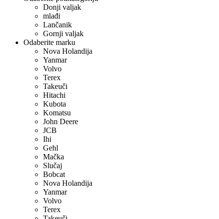
Donji valjak
mlađi
Lančanik
Gornji valjak
Odaberite marku
Nova Holandija
Yanmar
Volvo
Terex
Takeuči
Hitachi
Kubota
Komatsu
John Deere
JCB
Ihi
Gehl
Mačka
Slučaj
Bobcat
Nova Holandija
Yanmar
Volvo
Terex
Takeuči