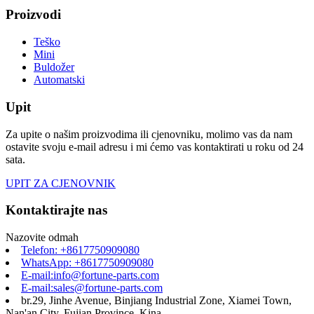
Proizvodi
Teško
Mini
Buldožer
Automatski
Upit
Za upite o našim proizvodima ili cjenovniku, molimo vas da nam
ostavite svoju e-mail adresu i mi ćemo vas kontaktirati u roku od 24
sata.
UPIT ZA CJENOVNIK
Kontaktirajte nas
Nazovite odmah
Telefon: +8617750909080
WhatsApp: +8617750909080
E-mail:info@fortune-parts.com
E-mail:sales@fortune-parts.com
br.29, Jinhe Avenue, Binjiang Industrial Zone, Xiamei Town,
Nan'an City, Fujian Province, Kina