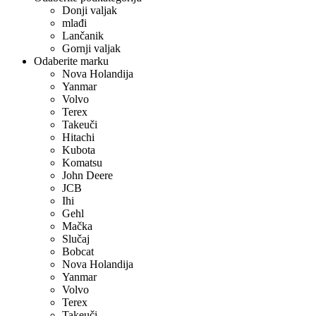
Donji valjak
mlađi
Lančanik
Gornji valjak
Odaberite marku
Nova Holandija
Yanmar
Volvo
Terex
Takeuči
Hitachi
Kubota
Komatsu
John Deere
JCB
Ihi
Gehl
Mačka
Slučaj
Bobcat
Nova Holandija
Yanmar
Volvo
Terex
Takeuči