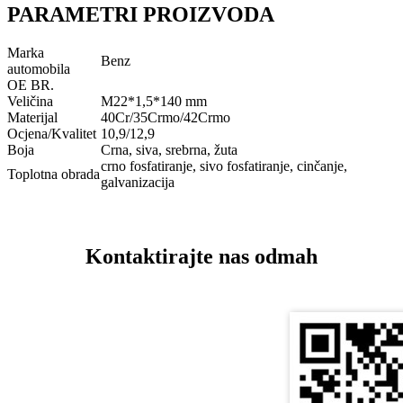
PARAMETRI PROIZVODA
Marka
Benz
automobila
OE BR.
Veličina
M22*1,5*140 mm
Materijal
40Cr/35Crmo/42Crmo
Ocjena/Kvalitet
10,9/12,9
Boja
Crna, siva, srebrna, žuta
crno fosfatiranje, sivo fosfatiranje, cinčanje,
Toplotna obrada
galvanizacija
Kontaktirajte nas odmah