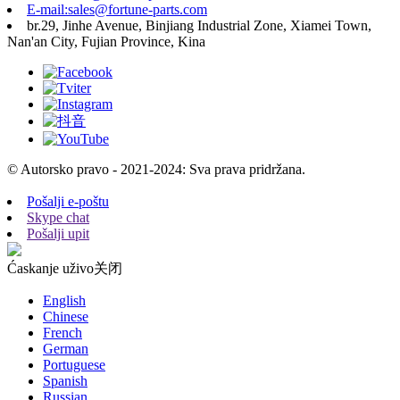
E-mail:sales@fortune-parts.com
br.29, Jinhe Avenue, Binjiang Industrial Zone, Xiamei Town,
Nan'an City, Fujian Province, Kina
© Autorsko pravo - 2021-2024: Sva prava pridržana.
Pošalji e-poštu
Skype chat
Pošalji upit
Ćaskanje uživo
关闭
English
Chinese
French
German
Portuguese
Spanish
Russian