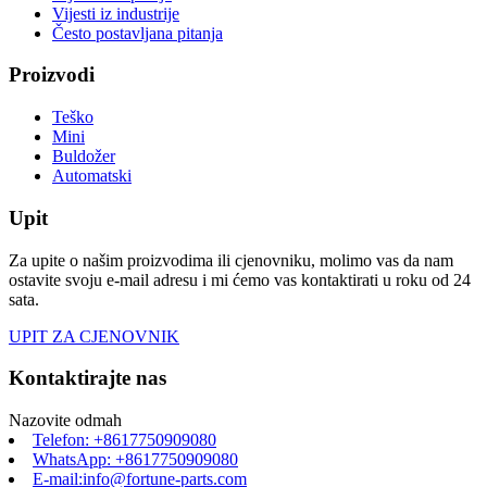
Vijesti iz industrije
Često postavljana pitanja
Proizvodi
Teško
Mini
Buldožer
Automatski
Upit
Za upite o našim proizvodima ili cjenovniku, molimo vas da nam
ostavite svoju e-mail adresu i mi ćemo vas kontaktirati u roku od 24
sata.
UPIT ZA CJENOVNIK
Kontaktirajte nas
Nazovite odmah
Telefon: +8617750909080
WhatsApp: +8617750909080
E-mail:info@fortune-parts.com