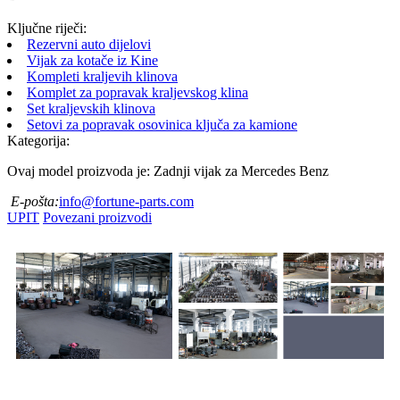
Ključne riječi:
Rezervni auto dijelovi
Vijak za kotače iz Kine
Kompleti kraljevih klinova
Komplet za popravak kraljevskog klina
Set kraljevskih klinova
Setovi za popravak osovinica ključa za kamione
Kategorija:
Ovaj model proizvoda je: Zadnji vijak za Mercedes Benz
E-pošta:
info@fortune-parts.com
UPIT
Povezani proizvodi