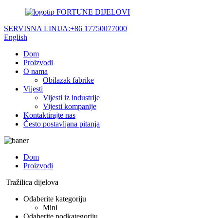
FORTUNE DIJELOVI
SERVISNA LINIJA:
+86 17750077000
English
Dom
Proizvodi
O nama
Obilazak fabrike
Vijesti
Vijesti iz industrije
Vijesti kompanije
Kontaktirajte nas
Često postavljana pitanja
Dom
Proizvodi
Tražilica dijelova
Odaberite kategoriju
Mini
Odaberite podkategoriju