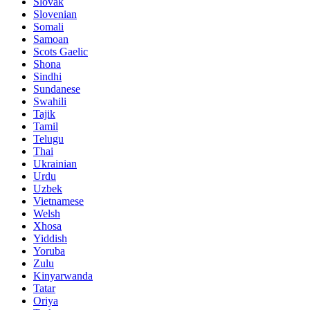
Slovak
Slovenian
Somali
Samoan
Scots Gaelic
Shona
Sindhi
Sundanese
Swahili
Tajik
Tamil
Telugu
Thai
Ukrainian
Urdu
Uzbek
Vietnamese
Welsh
Xhosa
Yiddish
Yoruba
Zulu
Kinyarwanda
Tatar
Oriya