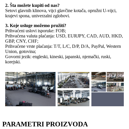
2. Šta možete kupiti od nas?
Setovi glavnih klinova, vijci glavčine kotača, opružni U-vijci,
krajevi spona, univerzalni zglobovi.
3. Koje usluge možemo pružiti?
Prihvaćeni uslovi isporuke: FOB;
Prihvaćena valuta plaćanja: USD, EURJPY, CAD, AUD, HKD,
GBP, CNY, CHF;
Prihvaćene vrste plaćanja: T/T, L/C, D/P, D/A, PayPal, Western
Union, gotovina;
Govorni jezik: engleski, kineski, japanski, njemački, ruski,
korejski.
PARAMETRI PROIZVODA