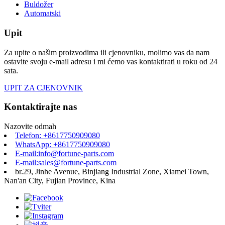
Buldožer
Automatski
Upit
Za upite o našim proizvodima ili cjenovniku, molimo vas da nam
ostavite svoju e-mail adresu i mi ćemo vas kontaktirati u roku od 24
sata.
UPIT ZA CJENOVNIK
Kontaktirajte nas
Nazovite odmah
Telefon: +8617750909080
WhatsApp: +8617750909080
E-mail:info@fortune-parts.com
E-mail:sales@fortune-parts.com
br.29, Jinhe Avenue, Binjiang Industrial Zone, Xiamei Town,
Nan'an City, Fujian Province, Kina