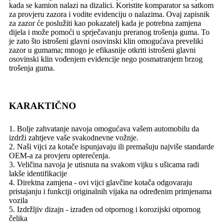
kada se kamion nalazi na dizalici. Koristite komparator sa satkom
za provjeru zazora i vodite evidenciju o nalazima. Ovaj zapisnik
za zazor će poslužiti kao pokazatelj kada je potrebna zamjena
dijela i može pomoći u sprječavanju preranog trošenja guma. To
je zato što istrošeni glavni osovinski klin omogućava preveliki
zazor u gumama; mnogo je efikasnije otkriti istrošeni glavni
osovinski klin vođenjem evidencije nego posmatranjem brzog
trošenja guma.
KARAKTIČNO
1. Bolje zahvatanje navoja omogućava vašem automobilu da
izdrži zahtjeve vaše svakodnevne vožnje.
2. Naši vijci za kotače ispunjavaju ili premašuju najviše standarde
OEM-a za provjeru opterećenja.
3. Veličina navoja je utisnuta na svakom vijku s ušicama radi
lakše identifikacije
4. Direktna zamjena - ovi vijci glavčine kotača odgovaraju
pristajanju i funkciji originalnih vijaka na određenim primjenama
vozila
5. Izdržljiv dizajn - izrađen od otpornog i korozijski otpornog
čelika