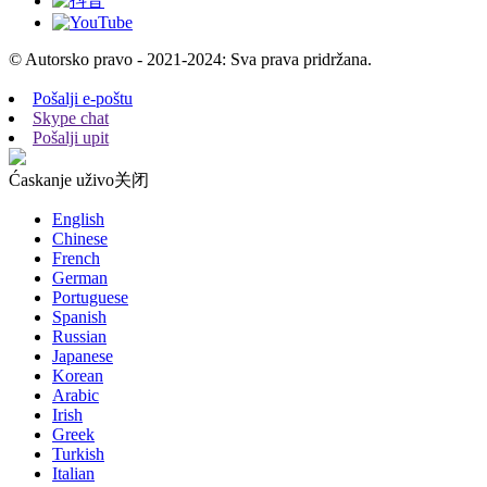
© Autorsko pravo - 2021-2024: Sva prava pridržana.
Pošalji e-poštu
Skype chat
Pošalji upit
Ćaskanje uživo
关闭
English
Chinese
French
German
Portuguese
Spanish
Russian
Japanese
Korean
Arabic
Irish
Greek
Turkish
Italian