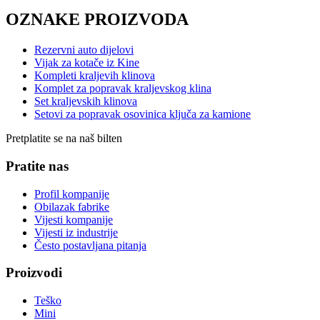
OZNAKE PROIZVODA
Rezervni auto dijelovi
Vijak za kotače iz Kine
Kompleti kraljevih klinova
Komplet za popravak kraljevskog klina
Set kraljevskih klinova
Setovi za popravak osovinica ključa za kamione
Pretplatite se na naš bilten
Pratite nas
Profil kompanije
Obilazak fabrike
Vijesti kompanije
Vijesti iz industrije
Često postavljana pitanja
Proizvodi
Teško
Mini