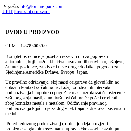
E-pošta:
info@fortune-parts.com
UPIT
Povezani proizvodi
UVOD U PROIZVOD
OEM：1-87830039-0
Komplet osovinice je poseban rezervni dio za popravku
automobila, koji može uključivati ​​osovinu ili osovinicu, ležajeve,
čahure, poklopce, zaptivke i neke druge dodatke, pogodan za
Sjedinjene Američke Države, Evropu, Japan.
Uz pravilno održavanje, sloj masti osigurava da glavni klin ne
dolazi u kontakt sa čahurama. Lošiji od idealnih intervala
podmazivanja ili upotreba pogrešne masti uzrokovat će oštećenje
zaštitnog sloja masti, a unutrašnjost čahure će početi erodirati
zbog kontakta metala s metalom. Održavanje pravilnog
podmazivanja ključno je za dug vijek trajanja dijelova i sistema u
cjelini.
Pored redovnog podmazivanja, dobra je ideja provjeriti
probleme sa glavnim osovinama upravljačke osovine svaki put