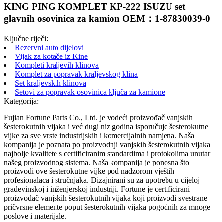
KING PING KOMPLET KP-222 ISUZU set
glavnih osovinica za kamion OEM：1-87830039-0
Ključne riječi:
Rezervni auto dijelovi
Vijak za kotače iz Kine
Kompleti kraljevih klinova
Komplet za popravak kraljevskog klina
Set kraljevskih klinova
Setovi za popravak osovinica ključa za kamione
Kategorija:
Fujian Fortune Parts Co., Ltd. je vodeći proizvođač vanjskih
šesterokutnih vijaka i već dugi niz godina isporučuje šesterokutne
vijke za sve vrste industrijskih i komercijalnih namjena. Naša
kompanija je poznata po proizvodnji vanjskih šesterokutnih vijaka
najbolje kvalitete s certificiranim standardima i protokolima unutar
našeg proizvodnog sistema. Naša kompanija je ponosna što
proizvodi ove šesterokutne vijke pod nadzorom vještih
profesionalaca i stručnjaka. Dizajnirani su za upotrebu u cijeloj
građevinskoj i inženjerskoj industriji. Fortune je certificirani
proizvođač vanjskih šesterokutnih vijaka koji proizvodi svestrane
pričvrsne elemente poput šesterokutnih vijaka pogodnih za mnoge
poslove i materijale.