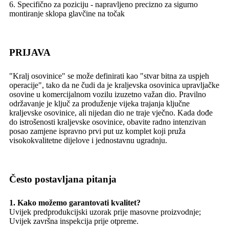
6. Specifično za poziciju - napravljeno precizno za sigurno
montiranje sklopa glavčine na točak
PRIJAVA
"Kralj osovinice" se može definirati kao "stvar bitna za uspjeh
operacije", tako da ne čudi da je kraljevska osovinica upravljačke
osovine u komercijalnom vozilu izuzetno važan dio. Pravilno
održavanje je ključ za produženje vijeka trajanja ključne
kraljevske osovinice, ali nijedan dio ne traje vječno. Kada dođe
do istrošenosti kraljevske osovinice, obavite radno intenzivan
posao zamjene ispravno prvi put uz komplet koji pruža
visokokvalitetne dijelove i jednostavnu ugradnju.
Često postavljana pitanja
1. Kako možemo garantovati kvalitet?
Uvijek predprodukcijski uzorak prije masovne proizvodnje;
Uvijek završna inspekcija prije otpreme.