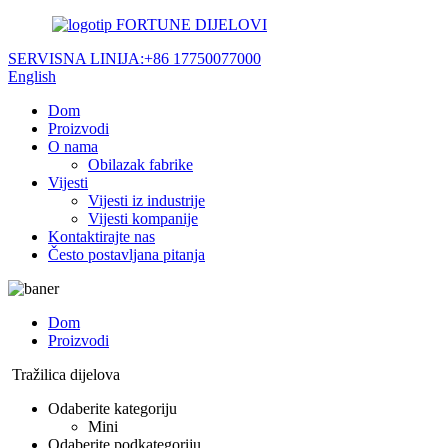
FORTUNE DIJELOVI
SERVISNA LINIJA:
+86 17750077000
English
Dom
Proizvodi
O nama
Obilazak fabrike
Vijesti
Vijesti iz industrije
Vijesti kompanije
Kontaktirajte nas
Često postavljana pitanja
Dom
Proizvodi
Tražilica dijelova
Odaberite kategoriju
Mini
Odaberite podkategoriju