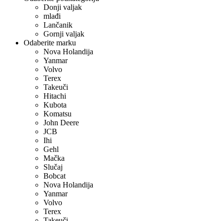
Donji valjak
mlađi
Lančanik
Gornji valjak
Odaberite marku
Nova Holandija
Yanmar
Volvo
Terex
Takeuči
Hitachi
Kubota
Komatsu
John Deere
JCB
Ihi
Gehl
Mačka
Slučaj
Bobcat
Nova Holandija
Yanmar
Volvo
Terex
Takeuči